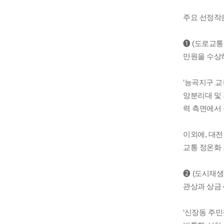
주요 선정작은
❶ (도로교통
만원을 수상
‘능곡지구 
앙분리대 및 
력 측면에서 
이외에, 대전
교통 정온화
❷ (도시재
관상과 상금 
‘신장동 주