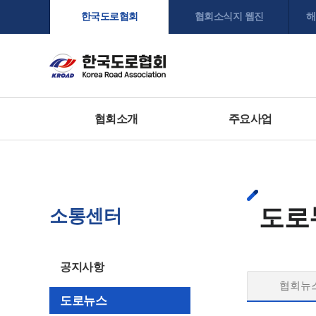
한국도로협회
협회소식지 웹진
해
협회소개
주요사업
도로
소통센터
공지사항
협회뉴
도로뉴스