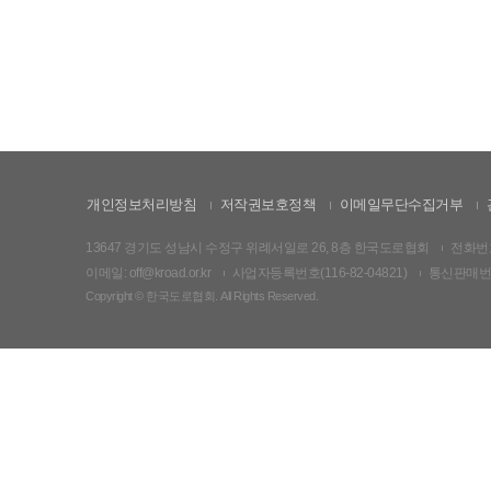
개인정보처리방침
저작권보호정책
이메일무단수집거부
13647 경기도 성남시 수정구 위례서일로 26, 8층 한국도로협회
전화번호:
이메일: off@kroad.or.kr
사업자등록번호(116-82-04821)
통신판매번호:
Copyright © 한국도로협회. All Rights Reserved.