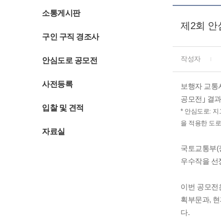
소통게시판
제2회 안
구인 구직 경조사
작성자
안심도로 공모전
사전등록
보행자 교통사
공모전｣ 결
입찰 및 견적
* 안심도로: 지
을 적용한 도로
자료실
국토교통부(장
우수작을 선정
이번 공모전은
획부문과, 현
다.