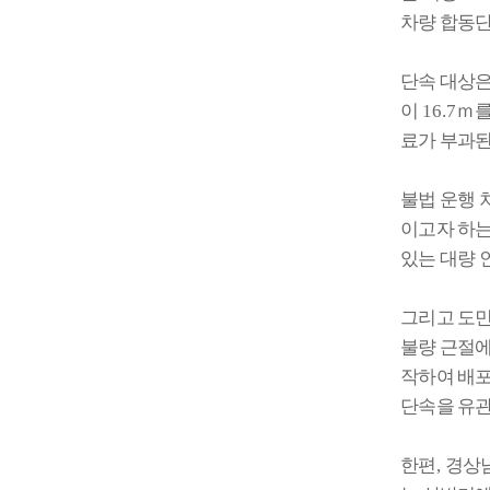
차량 합동단
단속 대상은
이
16.7
ｍ
를
료가 부과
불법 운행 
이고자 하는
있는 대량 
그리고 도민
불량 근절에
작하여 배
단속을 유관
한편
,
경상