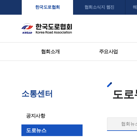
한국도로협회
협회소식지 웹진
해
협회소개
주요사업
도로
소통센터
공지사항
협회뉴
도로뉴스