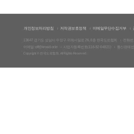
개인정보처리방침
저작권보호정책
이메일무단수집거부
13647 경기도 성남시 수정구 위례서일로 26, 8층 한국도로협회
전화번호:
이메일: off@kroad.or.kr
사업자등록번호(116-82-04821)
통신판매번호:
Copyright © 한국도로협회. All Rights Reserved.