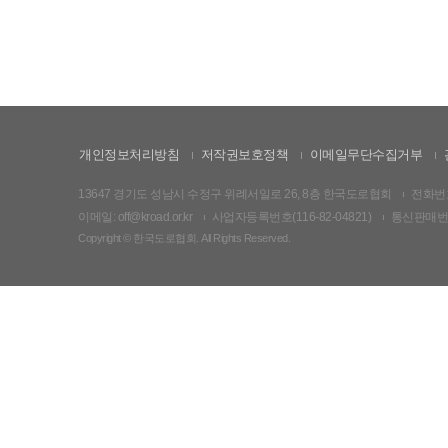
개인정보처리방침
저작권보호정책
이메일무단수집거부
13647 경기도 성남시 수정구 위례서일로 26, 8층 한국도로협회
전화번호:
이메일: off@kroad.or.kr
사업자등록번호(116-82-04821)
통신판매번호:
Copyright © 한국도로협회. All Rights Reserved.