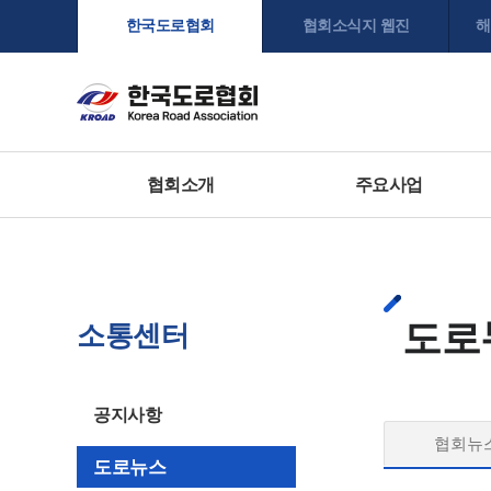
한국도로협회
협회소식지 웹진
해
협회소개
주요사업
도로
소통센터
공지사항
협회뉴
도로뉴스