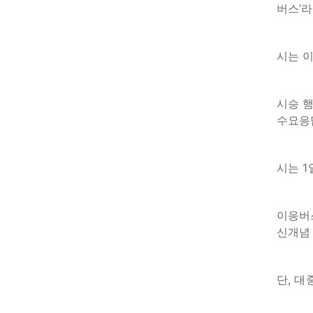
버스’
시는 
시승 행
수요응
시는 1
이응버
신개념
단, 