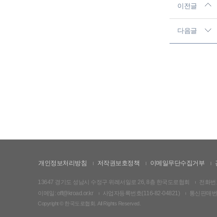
이전글
다음글
개인정보처리방침
저작권보호정책
이메일무단수집거부
13647 경기도 성남시 수정구 위례서일로 26, 8층 한국도로협회
전화번호:
이메일: off@kroad.or.kr
사업자등록번호(116-82-04821)
통신판매번호:
Copyright © 한국도로협회. All Rights Reserved.