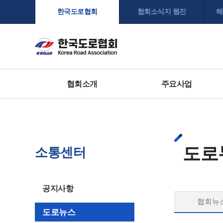
한국도로협회
협회소식지 웹진
해
협회소개
주요사업
도로
소통센터
공지사항
협회뉴
도로뉴스