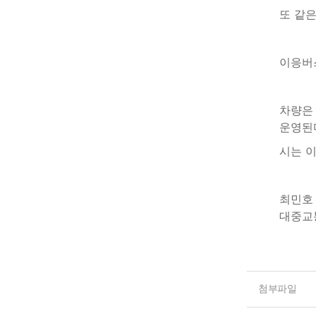
또 같
이응버스
차량은
운영된
시는 이
최민호
대중교
첨부파일