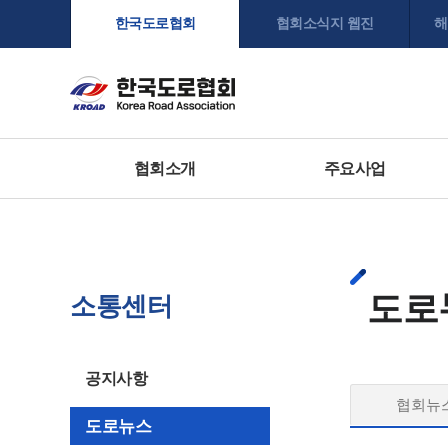
한국도로협회
협회소식지 웹진
해
협회소개
주요사업
도로
소통센터
공지사항
협회뉴
도로뉴스