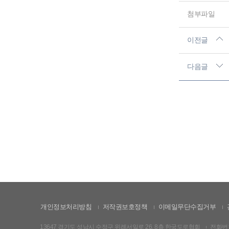
첨부파일
이전글
다음글
개인정보처리방침
저작권보호정책
이메일무단수집거부
13647 경기도 성남시 수정구 위례서일로 26, 8층 한국도로협회
전화번호: