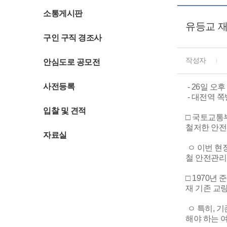
소통게시판
유등교 재
구인 구직 경조사
작성자
안심도로 공모전
사전등록
- 26일 오
- 대전역 
입찰 및 견적
□ 국토교통
철저한 안전
자료실
ㅇ 이번 현
철 안전관리
□ 1970
재 기존 교
ㅇ 특히, 
해야 하는 