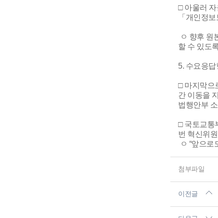
□ 아울러 
「개인정보보
ㅇ 향후 원
할 수 있도록
5. 수요응답
□ 마지막으
간 이동을 
법행안부 소
□ 국토교통
번 혁신위원
ㅇ “앞으로
첨부파일
이전글