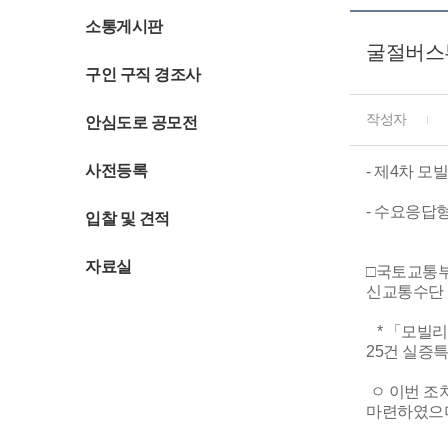
소통게시판
굴절버스
구인 구직 경조사
작성자
안심도로 공모전
사전등록
- 제4차 
- 수요응답
입찰 및 견적
자료실
□국토교통부(
신교통수단 
* 「모빌리
25건 실증특
ㅇ 이번 조
마련하였으며