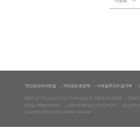
다음글
개인정보처리방침
저작권보호정책
이메일무단수집거부
13647 경기도 성남시 수정구 위례서일로 26, 8층 한국도로협회
전화번호:
이메일: off@kroad.or.kr
사업자등록번호(116-82-04821)
통신판매번호:
Copyright © 한국도로협회. All Rights Reserved.