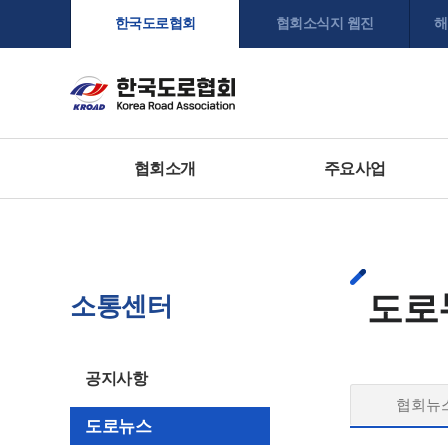
한국도로협회
협회소식지 웹진
해
협회소개
주요사업
도로
소통센터
공지사항
협회뉴
도로뉴스