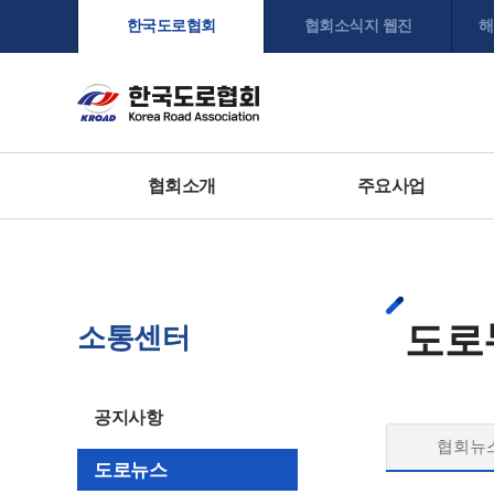
한국도로협회
협회소식지 웹진
해
협회소개
주요사업
도로
소통센터
공지사항
협회뉴
도로뉴스