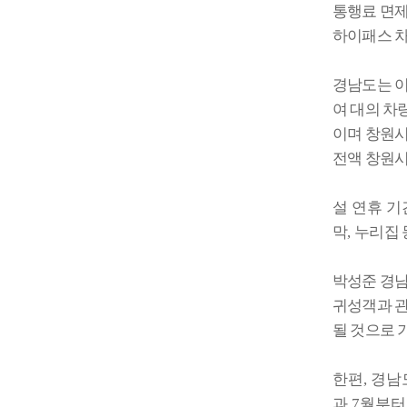
통행료 면제
하이패스 
경남도는 이
여 대의 차
이며 창원
전액 창원
설 연휴 
막
,
누리집 
박성준 경
귀성객과 관
될 것으로 
한편
,
경남
과
7
월부터