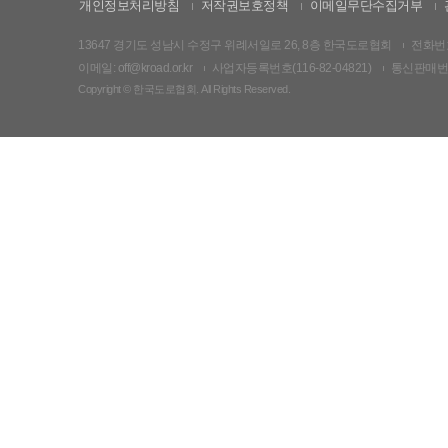
개인정보처리방침
저작권보호정책
이메일무단수집거부
13647 경기도 성남시 수정구 위례서일로 26, 8층 한국도로협회
전화번호:
이메일: off@kroad.or.kr
사업자등록번호(116-82-04821)
통신판매번호:
Copyright © 한국도로협회. All Rights Reserved.