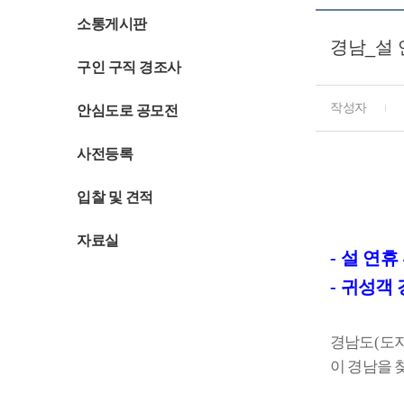
소통게시판
경남_설 
구인 구직 경조사
작성자
안심도로 공모전
사전등록
입찰 및 견적
자료실
-
설
연휴
-
귀성객 
경남도
(
도
이 경남을 