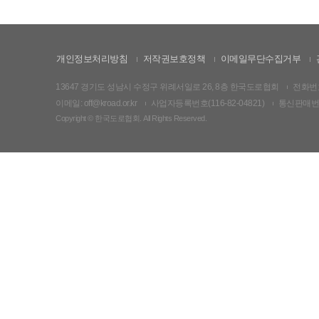
개인정보처리방침
저작권보호정책
이메일무단수집거부
13647 경기도 성남시 수정구 위례서일로 26, 8층 한국도로협회
전화번호:
이메일: off@kroad.or.kr
사업자등록번호(116-82-04821)
통신판매번호:
Copyright © 한국도로협회. All Rights Reserved.