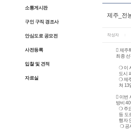
소통게시판
제주_전
구인 구직 경조사
작성자
안심도로 공모전
사전등록
 제주
최종 선
입찰 및 견적
❍ 이
도시 
자료실
❍ 제주
쳐 1
 이번
방비 4
❍ 주
등 도
행자 
❍ 공