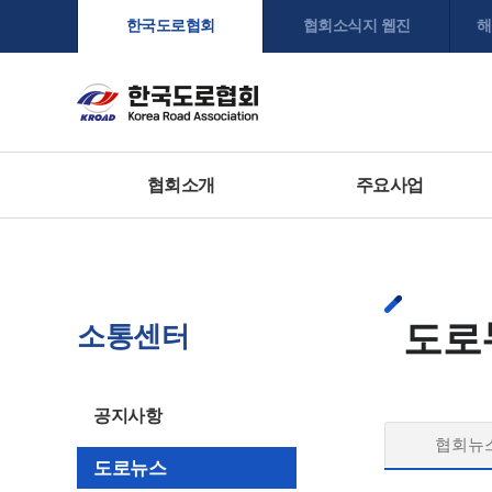
한국도로협회
협회소식지 웹진
해
협회소개
주요사업
도로
소통센터
공지사항
협회뉴
도로뉴스