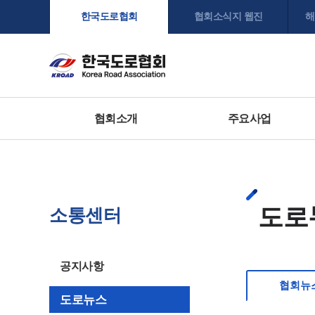
한국도로협회
협회소식지 웹진
해
협회소개
주요사업
도로
소통센터
공지사항
협회뉴
도로뉴스