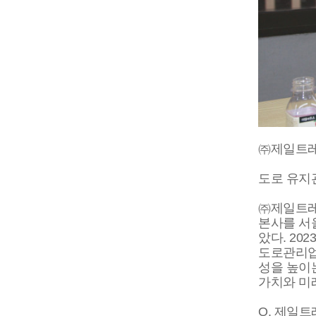
㈜제일트레
도로 유지
㈜제일트레
본사를 서
았다. 20
도로관리업
성을 높이
가치와 미
Q. 제일