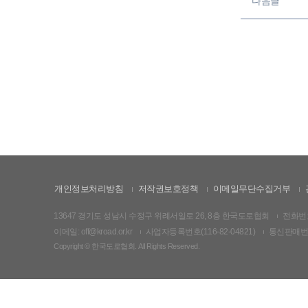
다음글
개인정보처리방침
저작권보호정책
이메일무단수집거부
13647 경기도 성남시 수정구 위례서일로 26, 8층 한국도로협회
전화번호:
이메일: off@kroad.or.kr
사업자등록번호(116-82-04821)
통신판매번호:
Copyright © 한국도로협회. All Rights Reserved.