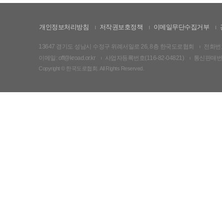
개인정보처리방침
저작권보호정책
이메일무단수집거부
13647 경기도 성남시 수정구 위례서일로 26, 8층 한국도로협회
전화번호:
이메일: off@kroad.or.kr
사업자등록번호(116-82-04821)
통신판매번호:
Copyright © 한국도로협회. All Rights Reserved.