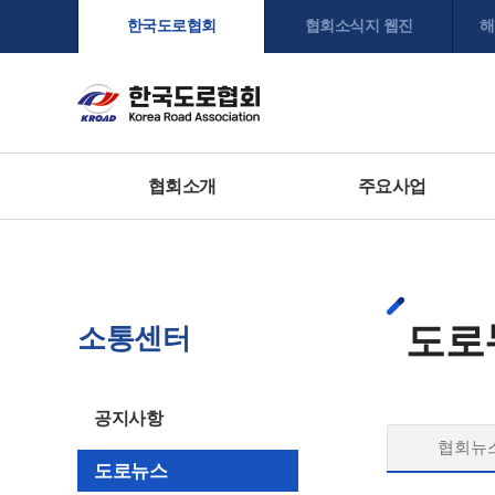
한국도로협회
협회소식지 웹진
해
협회소개
주요사업
도로
소통센터
공지사항
협회뉴
도로뉴스