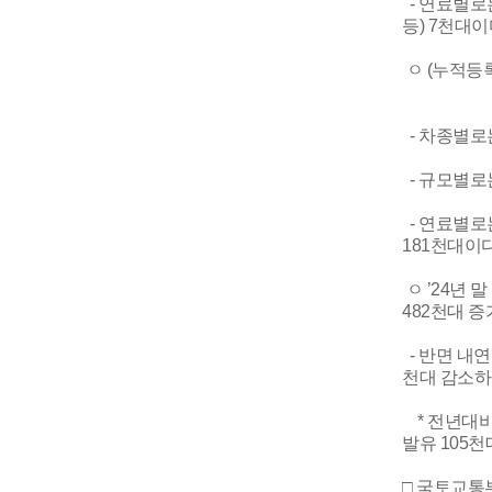
- 연료별로는
등) 7천대이
ㅇ (누적등록
- 차종별로는 
- 규모별로는 
- 연료별로는 
181천대이다
ㅇ ’24년 
482천대 
- 반면 내연
천대 감소하
* 전년대비 
발유 105천대
□ 국토교통