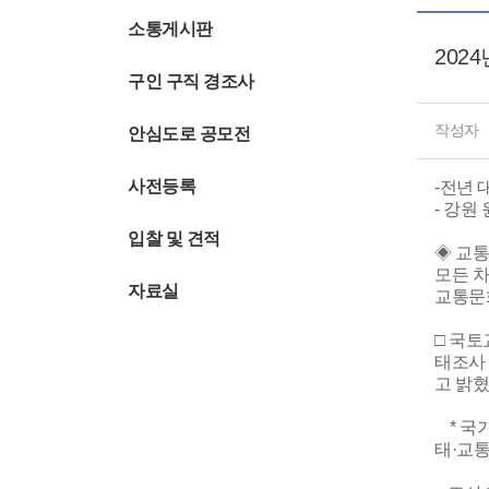
소통게시판
202
구인 구직 경조사
작성자
안심도로 공모전
사전등록
-전년 대
- 강원
입찰 및 견적
◈ 교통
모든 차
자료실
교통문
□ 국토
태조사 
고 밝혔
* 국가
태·교