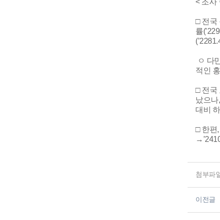
< 조사
□ 전국
률(’22
(’22
ㅇ 다만
적인 홍
□ 전국
났으나,
대비 
□ 한편
→’24
첨부파
이전글