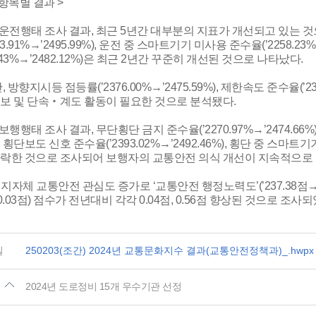
 항목별 결과 >
 운전행태 조사 결과, 최근 5년간 대부분의 지표가 개선되고 있는 
93.91%→’2495.99%), 운전 중 스마트기기 미사용 준수율(’2258.2
81.43%→’2482.12%)은 최근 2년간 꾸준히 개선된 것으로 나타났다.
, 방향지시등 점등률(’2376.00%→’2475.59%), 제한속도 준수율(’2
보 및 단속‧계도 활동이 필요한 것으로 분석됐다.
 보행행태 조사 결과, 무단횡단 금지 준수율(’2270.97%→’2474.
 횡단보도 신호 준수율(’2393.02%→’2492.46%), 횡단 중 스마트기기
하락한 것으로 조사되어 보행자의 교통안전 의식 개선이 지속적으로
, 지자체 교통안전 관심도 증가로 ‘교통안전 행정노력도’(’237.38점→’24
10.03점) 점수가 전년대비 각각 0.04점, 0.56점 향상된 것으로 조사되
일
250203(조간) 2024년 교통문화지수 결과(교통안전정책과)_.hwpx (9
2024년 도로정비 15개 우수기관 선정