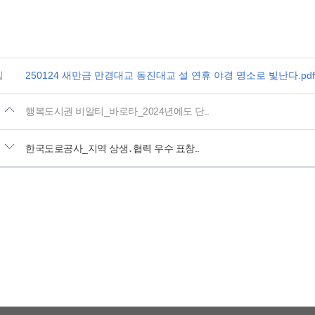
일
250124 새만금 만경대교 동진대교 설 연휴 야경 명소로 빛난다.pdf (6
행복도시권 비알티_바로타_2024년에도 단..
한국도로공사_지역 상생․협력 우수 표창..