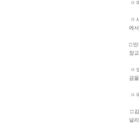
ㅇ 
ㅇ 
에서
□ 
장교
ㅇ 
금을
ㅇ 
□ 
널리