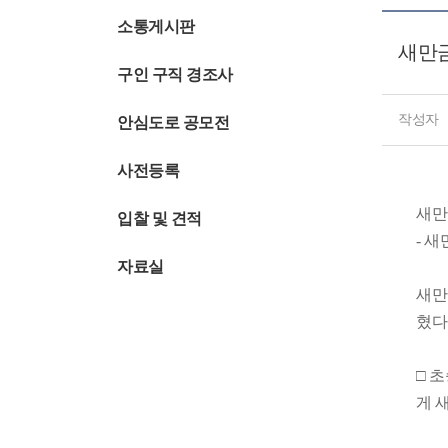
소통게시판
새만금
구인 구직 경조사
작성자
안심도로 공모전
사전등록
새만
입찰 및 견적
- 
자료실
새만
혔다
□ 
게 