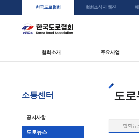
한국도로협회
협회소식지 웹진
해
협회소개
주요사업
도로
소통센터
공지사항
협회뉴
도로뉴스