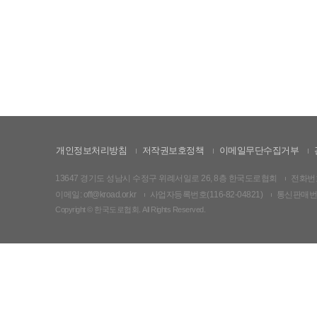
개인정보처리방침
저작권보호정책
이메일무단수집거부
13647 경기도 성남시 수정구 위례서일로 26, 8층 한국도로협회
전화번호:
이메일: off@kroad.or.kr
사업자등록번호(116-82-04821)
통신판매번호:
Copyright © 한국도로협회. All Rights Reserved.