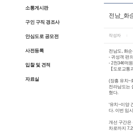
소통게시판
전남_화순
구인 구직 경조사
작성자
안심도로 공모전
사전등록
전남도, 화순
- 귀성객 편
- 2천346
입찰 및 견적
【도로교통과장 
자료실
(장흥 유치~
전라남도는 설
혔다.
‘유치~이양 
다. 이번 임
개선 구간은 총
차로까지 7.