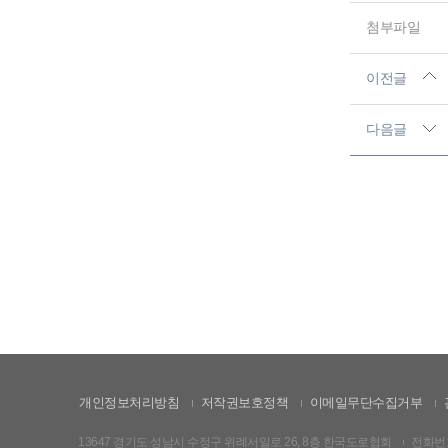
첨부파일
이전글
다음글
개인정보처리방침
저작권보호정책
이메일무단수집거부
13647 경기도 성남시 수정구 위례서일로 26, 8층 한국도로협회
전화번호: