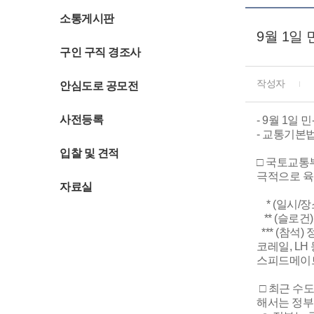
소통게시판
9월 1일
구인 구직 경조사
작성자
안심도로 공모전
사전등록
- 9월 1일
- 교통기본법
입찰 및 견적
□ 국토교통
극적으로 육
자료실
* (일시/장소)
** (슬로건) 
*** (참석
코레일, LH
스피드메이트
□ 최근 수
해서는 정부