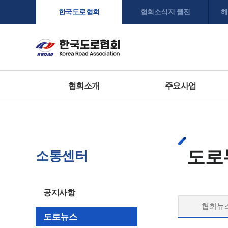
한국도로협회
협회소식지 웹진
해
협회소개
주요사업
도로
소통센터
공지사항
협회뉴
도로뉴스