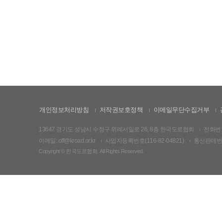
개인정보처리방침
저작권보호정책
이메일무단수집거부
13647 경기도 성남시 수정구 위례서일로 26, 8층 한국도로협회
전화번호:
이메일: off@kroad.or.kr
사업자등록번호(116-82-04821)
통신판매번호:
Copyright © 한국도로협회. All Rights Reserved.