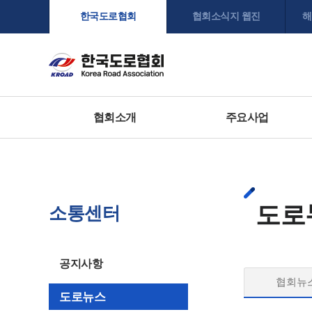
한국도로협회
협회소식지 웹진
해
협회소개
주요사업
도로
소통센터
공지사항
협회뉴
도로뉴스