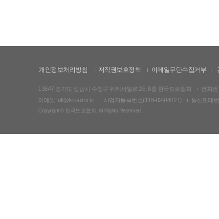
개인정보처리방침
저작권보호정책
이메일무단수집거부
13647 경기도 성남시 수정구 위례서일로 26, 8층 한국도로협회
전화번호:
이메일: off@kroad.or.kr
사업자등록번호(116-82-04821)
통신판매번호:
Copyright © 한국도로협회. All Rights Reserved.