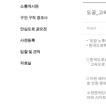
소통게시판
도공_고
구인 구직 경조사
작성자
안심도로 공모전
사전등록
‣ ‘포장 
‣ 한국도로
입찰 및 견적
□ 한국도로
자료실
「고속도로 
□ 이번 세
로 인한 문
o 전면차단
야의 스마트