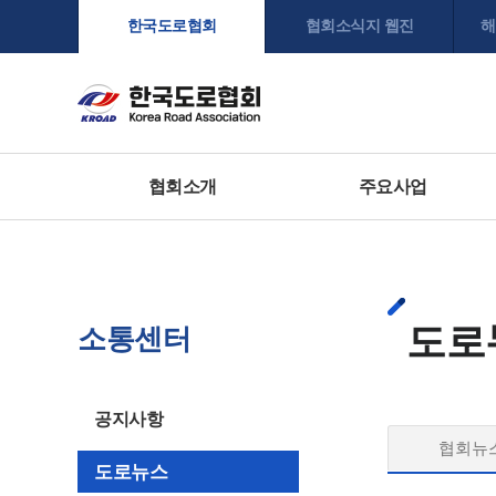
한국도로협회
협회소식지 웹진
해
협회소개
주요사업
도로
소통센터
공지사항
협회뉴
도로뉴스