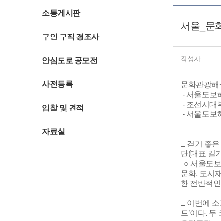
소통게시판
서울_문
구인 구직 경조사
작성자
안심도로 공모전
사전등록
문화관광해설
- 서울도보
- 조선시대
입찰 및 견적
- 서울도보
자료실
□ 걷기 좋
단(대표 길
○ 서울도보
문화, 도시재
한 전반적인
□ 이번에 
드’이다. 