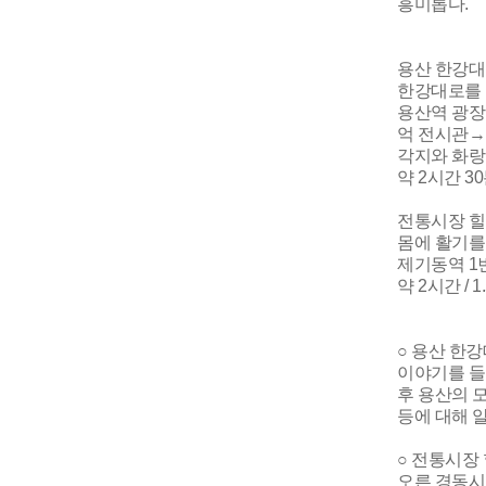
흥미롭다.
용산 한강대
한강대로를 
용산역 광
억 전시관→
각지와 화랑
약 2시간 30분
전통시장 
몸에 활기를
제기동역 
약 2시간 / 1
○ 용산 한
이야기를 들
후 용산의 
등에 대해 알
○ 전통시장
오른 경동시