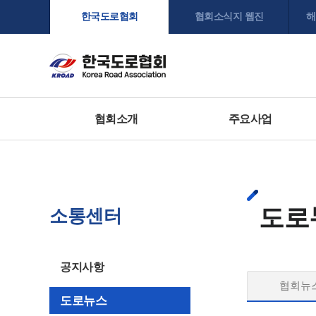
한국도로협회
협회소식지 웹진
해
협회소개
주요사업
도로
소통센터
공지사항
협회뉴
도로뉴스