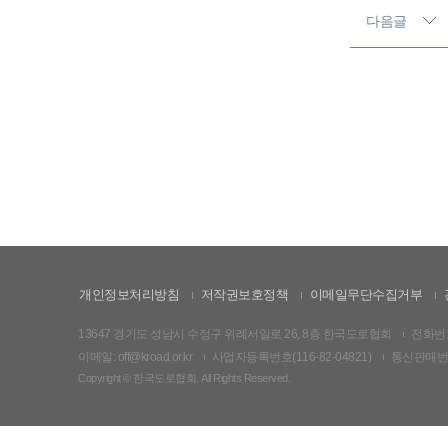
다음글
개인정보처리방침
저작권보호정책
이메일무단수집거부
13647 경기도 성남시 수정구 위례서일로 26, 8층 한국도로협회
전화번호:
이메일: off@kroad.or.kr
사업자등록번호(116-82-04821)
통신판매번호:
Copyright © 한국도로협회. All Rights Reserved.