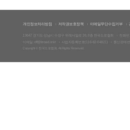
개인정보처리방침
저작권보호정책
이메일무단수집거부
13647 경기도 성남시 수정구 위례서일로 26, 8층 한국도로협회
전화번호:
이메일: off@kroad.or.kr
사업자등록번호(116-82-04821)
통신판매번호:
Copyright © 한국도로협회. All Rights Reserved.