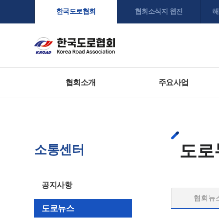
한국도로협회
협회소식지 웹진
해
협회소개
주요사업
도로
소통센터
공지사항
협회뉴
도로뉴스