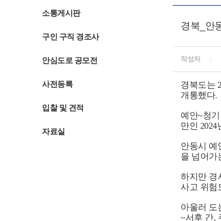
소통게시판
경북_안동
구인 구직 경조사
작성자
안심도로 공모전
사전등록
경북도는 
개통했다.
입찰 및 견적
예안~청기간
만인 202
자료실
안동시 예
을 넘어가
하지만 경
사고 위험
아울러 도는
~서후 간,