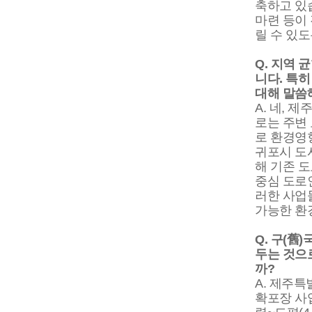
축하고 있
마련 등이
릴 수 있
Q. 지역
니다. 특히
대해 말씀
A. 네, 
로는 주변
로 환경영
귀포시 도
해 기존 도
중심 도로
러한 사업
가능한 환
Q. 구(
두는 것으
까?
A. 제주
확포장 사업