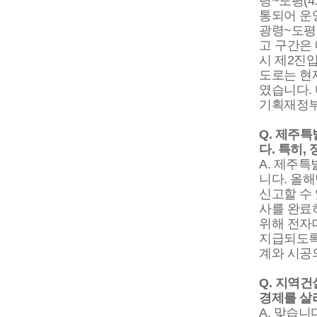
령~도평(4
통되어 운영
광령~도평
고 구간은
시 제2진입
도로는 현
였습니다.
기획재정부
Q. 제주
다. 특히,
A. 제주
니다. 올해
신고할 수
사를 완료
위해 전자
지급되도록
계와 시공
Q. 지역
경제를 살
A. 맞습