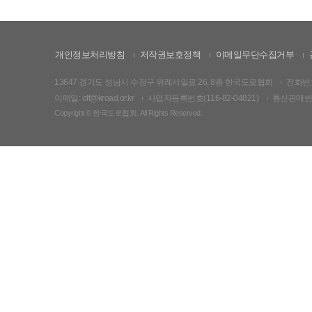
개인정보처리방침
저작권보호정책
이메일무단수집거부
13647 경기도 성남시 수정구 위례서일로 26, 8층 한국도로협회
전화번호:
이메일: off@kroad.or.kr
사업자등록번호(116-82-04821)
통신판매번호:
Copyright © 한국도로협회. All Rights Reserved.