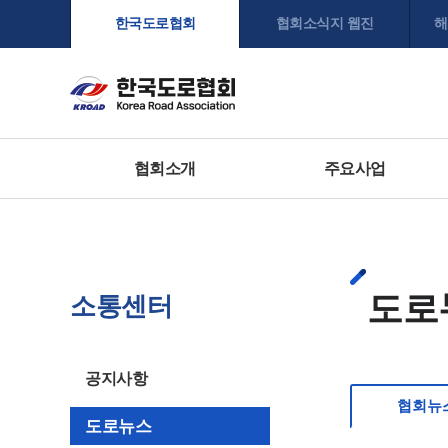
한국도로협회
협회소식지 웹진
해
협회소개
주요사업
도로
소통센터
공지사항
협회뉴
도로뉴스